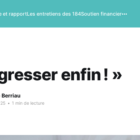
 et rapport
Les entretiens des 184
Soutien financier
gresser enfin ! »
 Berriau
025
•
1 min de lecture