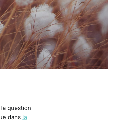
 la question
arue dans
la