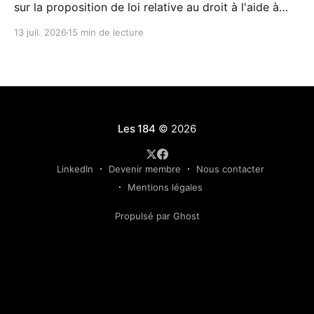
sur la proposition de loi relative au droit à l'aide à
mourir, un colloque organisé le 8 juillet à l'Assemblée
13 juil. 2026
15 min de lecture
nationale par le député Stéphane Delautrette a donné
la parole à celles et ceux que le
Les 184
© 2026
LinkedIn
Devenir membre
Nous contacter
Mentions légales
Propulsé par Ghost